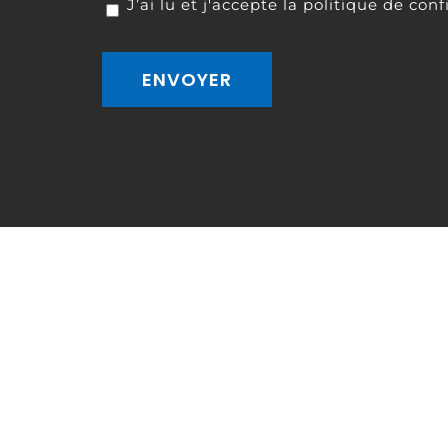
RGPD
*
J’ai lu et j'accepte la
politique de confi
ENVOYER